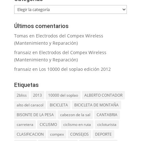
Categorías
Últimos comentarios
Tomas
en
Electrodos del Compex Wireless
(Mantenimiento y Reparación)
fransaiz
en
Electrodos del Compex Wireless
(Mantenimiento y Reparación)
fransaiz
en
Los 10000 del soplao edición 2012
Etiquetas
2bliss
2013
10000 del soplao
ALBERTO CONTADOR
alto del caracol
BICICLETA
BICICLETA DE MONTAÑA
BISONTE DE LA PESA
cabezon de la sal
CANTABRIA
carretera
CICLISMO
ciclismo en ruta
cicloturista
CLASIFICACION
compex
CONSEJOS
DEPORTE