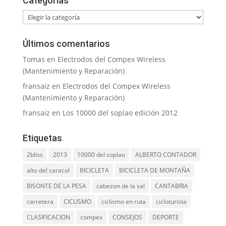
Categorías
Categorías
Últimos comentarios
Tomas
en
Electrodos del Compex Wireless
(Mantenimiento y Reparación)
fransaiz
en
Electrodos del Compex Wireless
(Mantenimiento y Reparación)
fransaiz
en
Los 10000 del soplao edición 2012
Etiquetas
2bliss
2013
10000 del soplao
ALBERTO CONTADOR
alto del caracol
BICICLETA
BICICLETA DE MONTAÑA
BISONTE DE LA PESA
cabezon de la sal
CANTABRIA
carretera
CICLISMO
ciclismo en ruta
cicloturista
CLASIFICACION
compex
CONSEJOS
DEPORTE