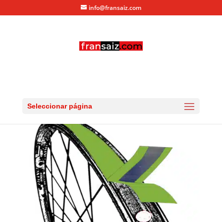
info@fransaiz.com
Fondo de Llanta Tubeless
por
fransaiz
|
Mar 18, 2013
|
0 Comentarios
Seleccionar página