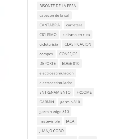
BISONTE DE LA PESA
cabezon de la sal
CANTABRIA
carretera
CICLISMO
ciclismo en ruta
cicloturista
CLASIFICACION
compex
CONSEJOS
DEPORTE
EDGE 810
electroestimulacion
electroestimulador
ENTRENAMIENTO
FROOME
GARMIN
garmin 810
garmin edge 810
haztevisible
JACA
JUANJO COBO