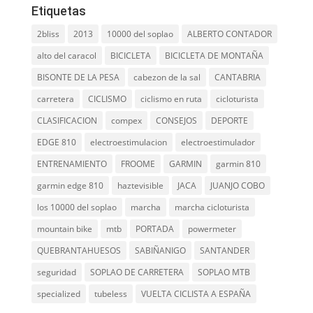
Etiquetas
2bliss
2013
10000 del soplao
ALBERTO CONTADOR
alto del caracol
BICICLETA
BICICLETA DE MONTAÑA
BISONTE DE LA PESA
cabezon de la sal
CANTABRIA
carretera
CICLISMO
ciclismo en ruta
cicloturista
CLASIFICACION
compex
CONSEJOS
DEPORTE
EDGE 810
electroestimulacion
electroestimulador
ENTRENAMIENTO
FROOME
GARMIN
garmin 810
garmin edge 810
haztevisible
JACA
JUANJO COBO
los 10000 del soplao
marcha
marcha cicloturista
mountain bike
mtb
PORTADA
powermeter
QUEBRANTAHUESOS
SABIÑANIGO
SANTANDER
seguridad
SOPLAO DE CARRETERA
SOPLAO MTB
specialized
tubeless
VUELTA CICLISTA A ESPAÑA