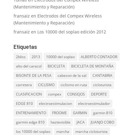
(Mantenimiento y Reparación)
fransaiz
en
Electrodos del Compex Wireless
(Mantenimiento y Reparación)
fransaiz
en
Los 10000 del soplao edición 2012
Etiquetas
2bliss
2013
10000 del soplao
ALBERTO CONTADOR
alto del caracol
BICICLETA
BICICLETA DE MONTAÑA
BISONTE DE LA PESA
cabezon de la sal
CANTABRIA
carretera
CICLISMO
ciclismo en ruta
cicloturista
CLASIFICACION
compex
CONSEJOS
DEPORTE
EDGE 810
electroestimulacion
electroestimulador
ENTRENAMIENTO
FROOME
GARMIN
garmin 810
garmin edge 810
haztevisible
JACA
JUANJO COBO
los 10000 del soplao
marcha
marcha cicloturista