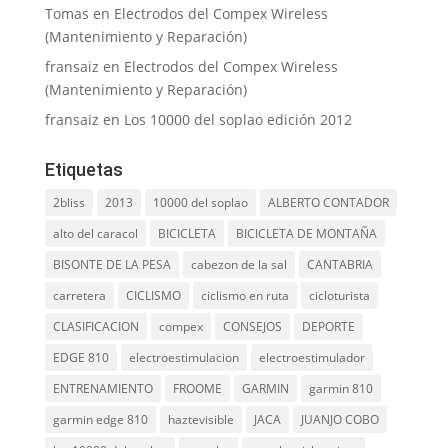
Tomas
en
Electrodos del Compex Wireless
(Mantenimiento y Reparación)
fransaiz
en
Electrodos del Compex Wireless
(Mantenimiento y Reparación)
fransaiz
en
Los 10000 del soplao edición 2012
Etiquetas
2bliss
2013
10000 del soplao
ALBERTO CONTADOR
alto del caracol
BICICLETA
BICICLETA DE MONTAÑA
BISONTE DE LA PESA
cabezon de la sal
CANTABRIA
carretera
CICLISMO
ciclismo en ruta
cicloturista
CLASIFICACION
compex
CONSEJOS
DEPORTE
EDGE 810
electroestimulacion
electroestimulador
ENTRENAMIENTO
FROOME
GARMIN
garmin 810
garmin edge 810
haztevisible
JACA
JUANJO COBO