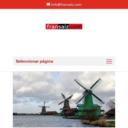
info@fransaiz.com
day2-ZaanseSchans-16
por
fransaiz
|
Ene 5, 2013
|
0 Comentarios
Seleccionar página