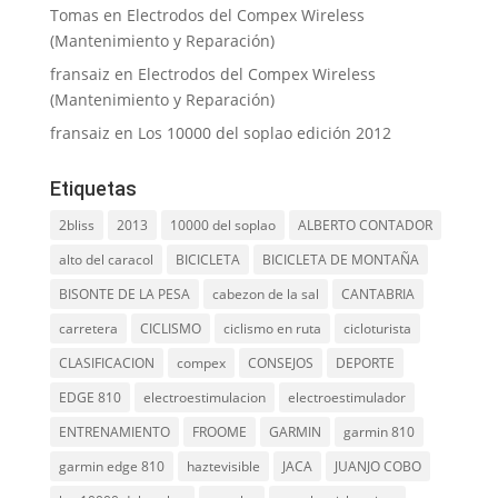
Tomas
en
Electrodos del Compex Wireless
(Mantenimiento y Reparación)
fransaiz
en
Electrodos del Compex Wireless
(Mantenimiento y Reparación)
fransaiz
en
Los 10000 del soplao edición 2012
Etiquetas
2bliss
2013
10000 del soplao
ALBERTO CONTADOR
alto del caracol
BICICLETA
BICICLETA DE MONTAÑA
BISONTE DE LA PESA
cabezon de la sal
CANTABRIA
carretera
CICLISMO
ciclismo en ruta
cicloturista
CLASIFICACION
compex
CONSEJOS
DEPORTE
EDGE 810
electroestimulacion
electroestimulador
ENTRENAMIENTO
FROOME
GARMIN
garmin 810
garmin edge 810
haztevisible
JACA
JUANJO COBO