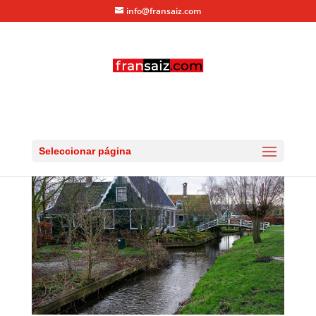
info@fransaiz.com
day2-ZaanseSchans-15
por
fransaiz
|
Ene 5, 2013
|
0 Comentarios
Seleccionar página