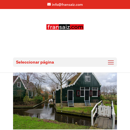
info@fransaiz.com
day2-ZaanseSchans-12
por
fransaiz
|
Ene 5, 2013
|
0 Comentarios
Seleccionar página