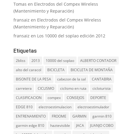
Tomas
en
Electrodos del Compex Wireless
(Mantenimiento y Reparación)
fransaiz
en
Electrodos del Compex Wireless
(Mantenimiento y Reparación)
fransaiz
en
Los 10000 del soplao edición 2012
Etiquetas
2bliss
2013
10000 del soplao
ALBERTO CONTADOR
alto del caracol
BICICLETA
BICICLETA DE MONTAÑA
BISONTE DE LA PESA
cabezon de la sal
CANTABRIA
carretera
CICLISMO
ciclismo en ruta
cicloturista
CLASIFICACION
compex
CONSEJOS
DEPORTE
EDGE 810
electroestimulacion
electroestimulador
ENTRENAMIENTO
FROOME
GARMIN
garmin 810
garmin edge 810
haztevisible
JACA
JUANJO COBO