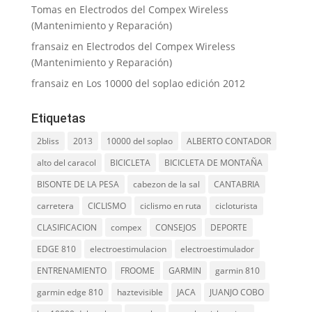
Tomas
en
Electrodos del Compex Wireless
(Mantenimiento y Reparación)
fransaiz
en
Electrodos del Compex Wireless
(Mantenimiento y Reparación)
fransaiz
en
Los 10000 del soplao edición 2012
Etiquetas
2bliss
2013
10000 del soplao
ALBERTO CONTADOR
alto del caracol
BICICLETA
BICICLETA DE MONTAÑA
BISONTE DE LA PESA
cabezon de la sal
CANTABRIA
carretera
CICLISMO
ciclismo en ruta
cicloturista
CLASIFICACION
compex
CONSEJOS
DEPORTE
EDGE 810
electroestimulacion
electroestimulador
ENTRENAMIENTO
FROOME
GARMIN
garmin 810
garmin edge 810
haztevisible
JACA
JUANJO COBO