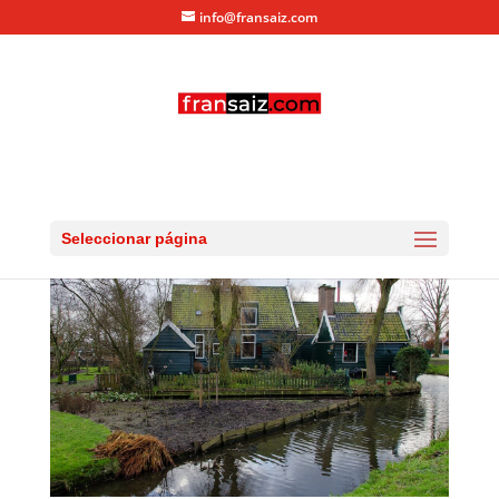
info@fransaiz.com
day2-ZaanseSchans-09
por
fransaiz
|
Ene 6, 2013
|
0 Comentarios
Seleccionar página