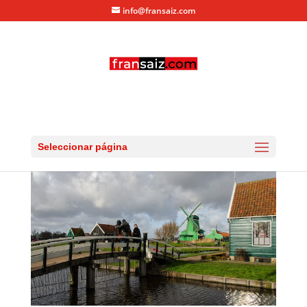
info@fransaiz.com
day2-ZaanseSchans-04
por
fransaiz
|
Ene 6, 2013
|
0 Comentarios
Seleccionar página