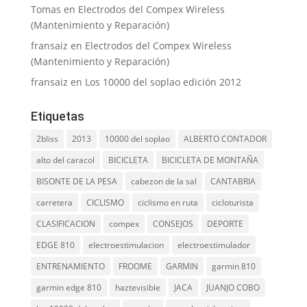
Tomas
en
Electrodos del Compex Wireless
(Mantenimiento y Reparación)
fransaiz
en
Electrodos del Compex Wireless
(Mantenimiento y Reparación)
fransaiz
en
Los 10000 del soplao edición 2012
Etiquetas
2bliss
2013
10000 del soplao
ALBERTO CONTADOR
alto del caracol
BICICLETA
BICICLETA DE MONTAÑA
BISONTE DE LA PESA
cabezon de la sal
CANTABRIA
carretera
CICLISMO
ciclismo en ruta
cicloturista
CLASIFICACION
compex
CONSEJOS
DEPORTE
EDGE 810
electroestimulacion
electroestimulador
ENTRENAMIENTO
FROOME
GARMIN
garmin 810
garmin edge 810
haztevisible
JACA
JUANJO COBO