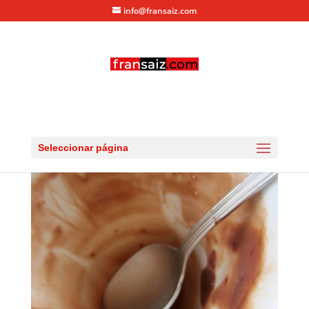
info@fransaiz.com
IMG_0428
por
fransaiz
|
Ago 25, 2012
|
0 Comentarios
Seleccionar página