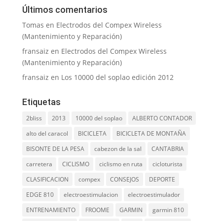
Últimos comentarios
Tomas
en
Electrodos del Compex Wireless
(Mantenimiento y Reparación)
fransaiz
en
Electrodos del Compex Wireless
(Mantenimiento y Reparación)
fransaiz
en
Los 10000 del soplao edición 2012
Etiquetas
2bliss
2013
10000 del soplao
ALBERTO CONTADOR
alto del caracol
BICICLETA
BICICLETA DE MONTAÑA
BISONTE DE LA PESA
cabezon de la sal
CANTABRIA
carretera
CICLISMO
ciclismo en ruta
cicloturista
CLASIFICACION
compex
CONSEJOS
DEPORTE
EDGE 810
electroestimulacion
electroestimulador
ENTRENAMIENTO
FROOME
GARMIN
garmin 810