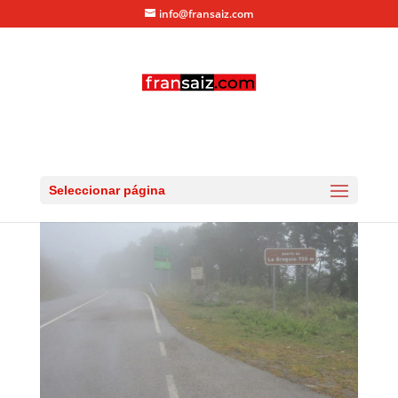
info@fransaiz.com
IMG_0424
por
fransaiz
|
Ago 25, 2012
|
0 Comentarios
Seleccionar página