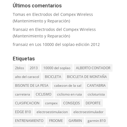
Últimos comentarios
Tomas
en
Electrodos del Compex Wireless
(Mantenimiento y Reparación)
fransaiz
en
Electrodos del Compex Wireless
(Mantenimiento y Reparación)
fransaiz
en
Los 10000 del soplao edición 2012
Etiquetas
2bliss
2013
10000 del soplao
ALBERTO CONTADOR
alto del caracol
BICICLETA
BICICLETA DE MONTAÑA
BISONTE DE LA PESA
cabezon de la sal
CANTABRIA
carretera
CICLISMO
ciclismo en ruta
cicloturista
CLASIFICACION
compex
CONSEJOS
DEPORTE
EDGE 810
electroestimulacion
electroestimulador
ENTRENAMIENTO
FROOME
GARMIN
garmin 810