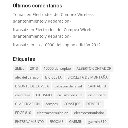
Últimos comentarios
Tomas
en
Electrodos del Compex Wireless
(Mantenimiento y Reparación)
fransaiz
en
Electrodos del Compex Wireless
(Mantenimiento y Reparación)
fransaiz
en
Los 10000 del soplao edición 2012
Etiquetas
2bliss
2013
10000 del soplao
ALBERTO CONTADOR
alto del caracol
BICICLETA
BICICLETA DE MONTAÑA
BISONTE DE LA PESA
cabezon de la sal
CANTABRIA
carretera
CICLISMO
ciclismo en ruta
cicloturista
CLASIFICACION
compex
CONSEJOS
DEPORTE
EDGE 810
electroestimulacion
electroestimulador
ENTRENAMIENTO
FROOME
GARMIN
garmin 810