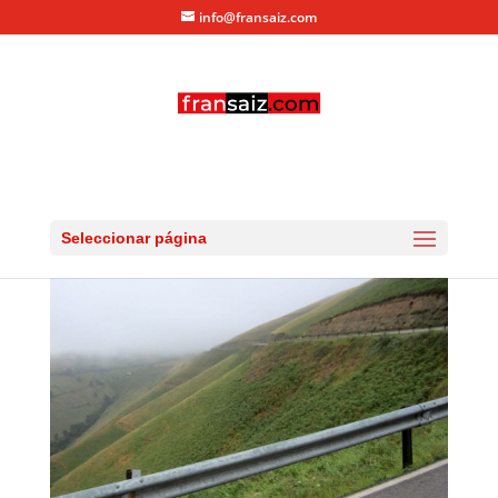
info@fransaiz.com
IMG_0423
por
fransaiz
|
Ago 25, 2012
|
0 Comentarios
Seleccionar página