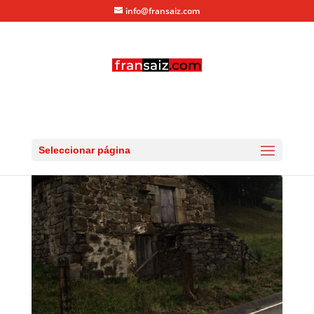
info@fransaiz.com
IMG_0422
por
fransaiz
|
Ago 25, 2012
|
0 Comentarios
Seleccionar página