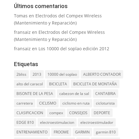
Últimos comentarios
Tomas
en
Electrodos del Compex Wireless
(Mantenimiento y Reparación)
fransaiz
en
Electrodos del Compex Wireless
(Mantenimiento y Reparación)
fransaiz
en
Los 10000 del soplao edición 2012
Etiquetas
2bliss
2013
10000 del soplao
ALBERTO CONTADOR
alto del caracol
BICICLETA
BICICLETA DE MONTAÑA
BISONTE DE LA PESA
cabezon de la sal
CANTABRIA
carretera
CICLISMO
ciclismo en ruta
cicloturista
CLASIFICACION
compex
CONSEJOS
DEPORTE
EDGE 810
electroestimulacion
electroestimulador
ENTRENAMIENTO
FROOME
GARMIN
garmin 810