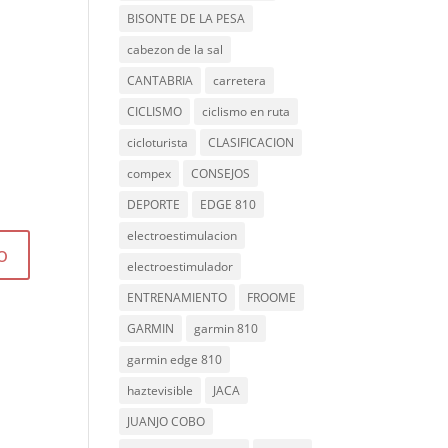
BISONTE DE LA PESA
cabezon de la sal
CANTABRIA
carretera
CICLISMO
ciclismo en ruta
cicloturista
CLASIFICACION
compex
CONSEJOS
DEPORTE
EDGE 810
electroestimulacion
electroestimulador
ENTRENAMIENTO
FROOME
GARMIN
garmin 810
garmin edge 810
haztevisible
JACA
JUANJO COBO