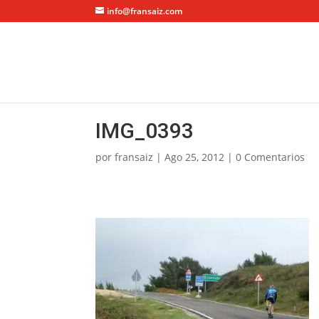
info@fransaiz.com
IMG_0393
por
fransaiz
|
Ago 25, 2012
|
0 Comentarios