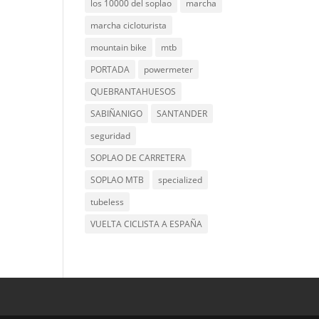
los 10000 del soplao
marcha
marcha cicloturista
mountain bike
mtb
PORTADA
powermeter
QUEBRANTAHUESOS
SABIÑANIGO
SANTANDER
seguridad
SOPLAO DE CARRETERA
SOPLAO MTB
specialized
tubeless
VUELTA CICLISTA A ESPAÑA