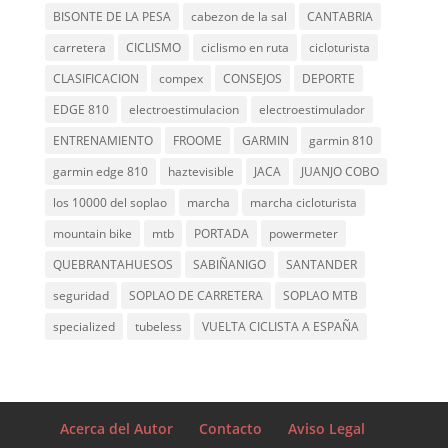
BISONTE DE LA PESA
cabezon de la sal
CANTABRIA
carretera
CICLISMO
ciclismo en ruta
cicloturista
CLASIFICACION
compex
CONSEJOS
DEPORTE
EDGE 810
electroestimulacion
electroestimulador
ENTRENAMIENTO
FROOME
GARMIN
garmin 810
garmin edge 810
haztevisible
JACA
JUANJO COBO
los 10000 del soplao
marcha
marcha cicloturista
mountain bike
mtb
PORTADA
powermeter
QUEBRANTAHUESOS
SABIÑANIGO
SANTANDER
seguridad
SOPLAO DE CARRETERA
SOPLAO MTB
specialized
tubeless
VUELTA CICLISTA A ESPAÑA
Acerca del Autor
Contacto
Aviso Legal