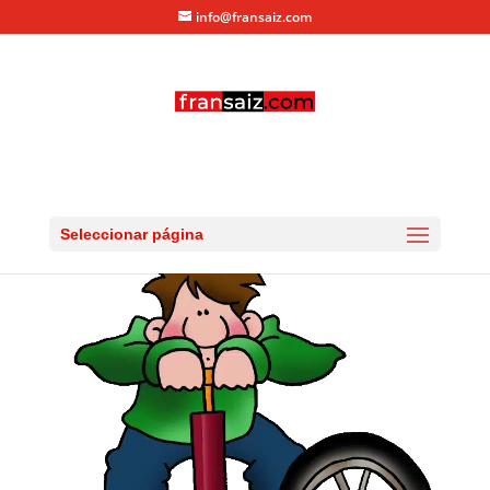
info@fransaiz.com
Inflando pinchazo
por
fransaiz
|
Jun 26, 2012
|
0 Comentarios
Seleccionar página