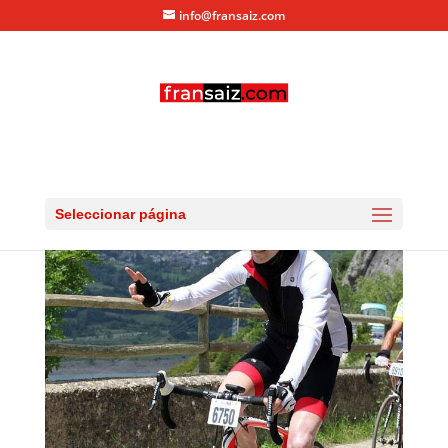
info@fransaiz.com
s12562729
por
fransaiz
|
Jun 25, 2012
|
0 Comentarios
Seleccionar página