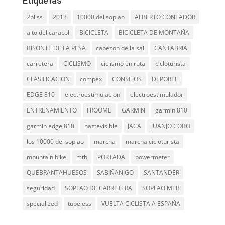
Etiquetas
2bliss
2013
10000 del soplao
ALBERTO CONTADOR
alto del caracol
BICICLETA
BICICLETA DE MONTAÑA
BISONTE DE LA PESA
cabezon de la sal
CANTABRIA
carretera
CICLISMO
ciclismo en ruta
cicloturista
CLASIFICACION
compex
CONSEJOS
DEPORTE
EDGE 810
electroestimulacion
electroestimulador
ENTRENAMIENTO
FROOME
GARMIN
garmin 810
garmin edge 810
haztevisible
JACA
JUANJO COBO
los 10000 del soplao
marcha
marcha cicloturista
mountain bike
mtb
PORTADA
powermeter
QUEBRANTAHUESOS
SABIÑANIGO
SANTANDER
seguridad
SOPLAO DE CARRETERA
SOPLAO MTB
specialized
tubeless
VUELTA CICLISTA A ESPAÑA