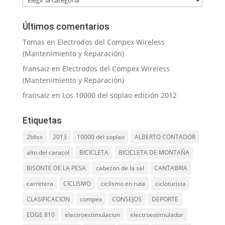
Últimos comentarios
Tomas
en
Electrodos del Compex Wireless
(Mantenimiento y Reparación)
fransaiz
en
Electrodos del Compex Wireless
(Mantenimiento y Reparación)
fransaiz
en
Los 10000 del soplao edición 2012
Etiquetas
2bliss
2013
10000 del soplao
ALBERTO CONTADOR
alto del caracol
BICICLETA
BICICLETA DE MONTAÑA
BISONTE DE LA PESA
cabezon de la sal
CANTABRIA
carretera
CICLISMO
ciclismo en ruta
cicloturista
CLASIFICACION
compex
CONSEJOS
DEPORTE
EDGE 810
electroestimulacion
electroestimulador