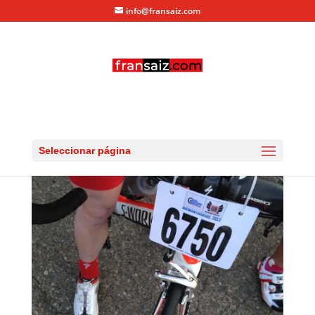
info@fransaiz.com
QH2012salida3
por
fransaiz
|
Jun 23, 2012
|
0 Comentarios
Seleccionar página