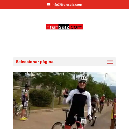
info@fransaiz.com
QH2012LLEGADA
por
fransaiz
|
Jun 23, 2012
|
0 Comentarios
Seleccionar página