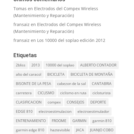
Tomas
en
Electrodos del Compex Wireless
(Mantenimiento y Reparación)
fransaiz
en
Electrodos del Compex Wireless
(Mantenimiento y Reparación)
fransaiz
en
Los 10000 del soplao edición 2012
Etiquetas
2bliss
2013
10000 del soplao
ALBERTO CONTADOR
alto del caracol
BICICLETA
BICICLETA DE MONTAÑA
BISONTE DE LA PESA
cabezon de la sal
CANTABRIA
carretera
CICLISMO
ciclismo en ruta
cicloturista
CLASIFICACION
compex
CONSEJOS
DEPORTE
EDGE 810
electroestimulacion
electroestimulador
ENTRENAMIENTO
FROOME
GARMIN
garmin 810
garmin edge 810
haztevisible
JACA
JUANJO COBO