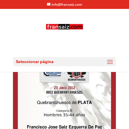
info@fransaiz.com
diploma-6750-202175312
por
fransaiz
|
Jun 23, 2012
|
0 Comentarios
Seleccionar página