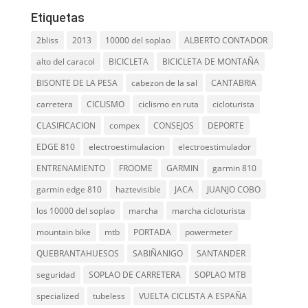
Etiquetas
2bliss
2013
10000 del soplao
ALBERTO CONTADOR
alto del caracol
BICICLETA
BICICLETA DE MONTAÑA
BISONTE DE LA PESA
cabezon de la sal
CANTABRIA
carretera
CICLISMO
ciclismo en ruta
cicloturista
CLASIFICACION
compex
CONSEJOS
DEPORTE
EDGE 810
electroestimulacion
electroestimulador
ENTRENAMIENTO
FROOME
GARMIN
garmin 810
garmin edge 810
haztevisible
JACA
JUANJO COBO
los 10000 del soplao
marcha
marcha cicloturista
mountain bike
mtb
PORTADA
powermeter
QUEBRANTAHUESOS
SABIÑANIGO
SANTANDER
seguridad
SOPLAO DE CARRETERA
SOPLAO MTB
specialized
tubeless
VUELTA CICLISTA A ESPAÑA