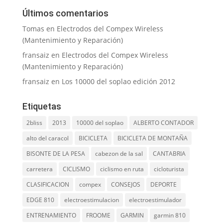
Últimos comentarios
Tomas
en
Electrodos del Compex Wireless
(Mantenimiento y Reparación)
fransaiz
en
Electrodos del Compex Wireless
(Mantenimiento y Reparación)
fransaiz
en
Los 10000 del soplao edición 2012
Etiquetas
2bliss
2013
10000 del soplao
ALBERTO CONTADOR
alto del caracol
BICICLETA
BICICLETA DE MONTAÑA
BISONTE DE LA PESA
cabezon de la sal
CANTABRIA
carretera
CICLISMO
ciclismo en ruta
cicloturista
CLASIFICACION
compex
CONSEJOS
DEPORTE
EDGE 810
electroestimulacion
electroestimulador
ENTRENAMIENTO
FROOME
GARMIN
garmin 810