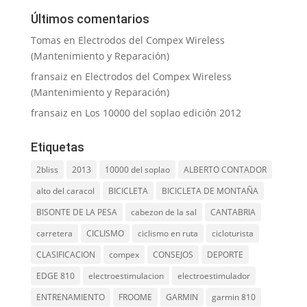
Últimos comentarios
Tomas
en
Electrodos del Compex Wireless
(Mantenimiento y Reparación)
fransaiz
en
Electrodos del Compex Wireless
(Mantenimiento y Reparación)
fransaiz
en
Los 10000 del soplao edición 2012
Etiquetas
2bliss
2013
10000 del soplao
ALBERTO CONTADOR
alto del caracol
BICICLETA
BICICLETA DE MONTAÑA
BISONTE DE LA PESA
cabezon de la sal
CANTABRIA
carretera
CICLISMO
ciclismo en ruta
cicloturista
CLASIFICACION
compex
CONSEJOS
DEPORTE
EDGE 810
electroestimulacion
electroestimulador
ENTRENAMIENTO
FROOME
GARMIN
garmin 810