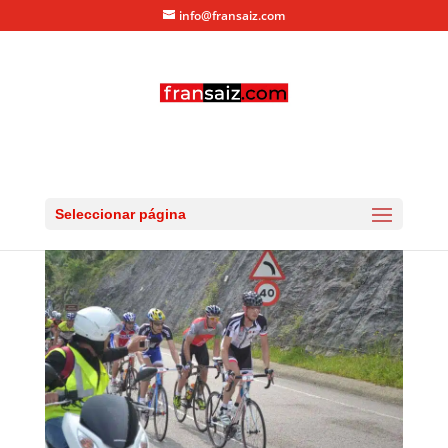
info@fransaiz.com
DSC_0557-s
por
fransaiz
|
Jun 4, 2012
|
0 Comentarios
Seleccionar página