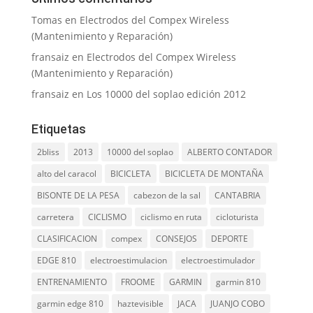
Tomas
en
Electrodos del Compex Wireless
(Mantenimiento y Reparación)
fransaiz
en
Electrodos del Compex Wireless
(Mantenimiento y Reparación)
fransaiz
en
Los 10000 del soplao edición 2012
Etiquetas
2bliss
2013
10000 del soplao
ALBERTO CONTADOR
alto del caracol
BICICLETA
BICICLETA DE MONTAÑA
BISONTE DE LA PESA
cabezon de la sal
CANTABRIA
carretera
CICLISMO
ciclismo en ruta
cicloturista
CLASIFICACION
compex
CONSEJOS
DEPORTE
EDGE 810
electroestimulacion
electroestimulador
ENTRENAMIENTO
FROOME
GARMIN
garmin 810
garmin edge 810
haztevisible
JACA
JUANJO COBO