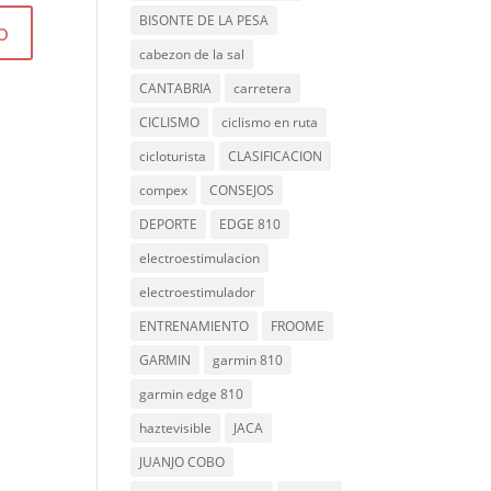
BISONTE DE LA PESA
cabezon de la sal
CANTABRIA
carretera
CICLISMO
ciclismo en ruta
cicloturista
CLASIFICACION
compex
CONSEJOS
DEPORTE
EDGE 810
electroestimulacion
electroestimulador
ENTRENAMIENTO
FROOME
GARMIN
garmin 810
garmin edge 810
haztevisible
JACA
JUANJO COBO