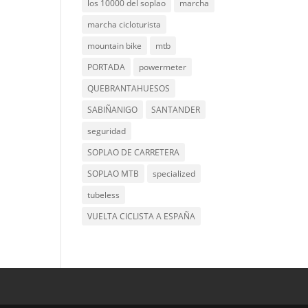
los 10000 del soplao
marcha
marcha cicloturista
mountain bike
mtb
PORTADA
powermeter
QUEBRANTAHUESOS
SABIÑANIGO
SANTANDER
seguridad
SOPLAO DE CARRETERA
SOPLAO MTB
specialized
tubeless
VUELTA CICLISTA A ESPAÑA