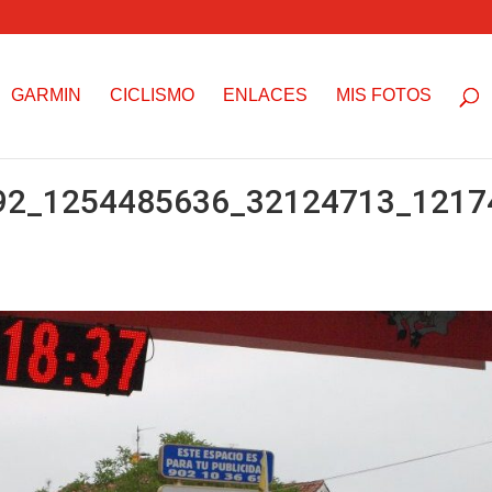
GARMIN
CICLISMO
ENLACES
MIS FOTOS
92_1254485636_32124713_1217