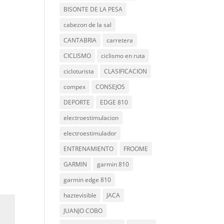
BISONTE DE LA PESA
cabezon de la sal
CANTABRIA
carretera
CICLISMO
ciclismo en ruta
cicloturista
CLASIFICACION
compex
CONSEJOS
DEPORTE
EDGE 810
electroestimulacion
electroestimulador
ENTRENAMIENTO
FROOME
GARMIN
garmin 810
garmin edge 810
haztevisible
JACA
JUANJO COBO