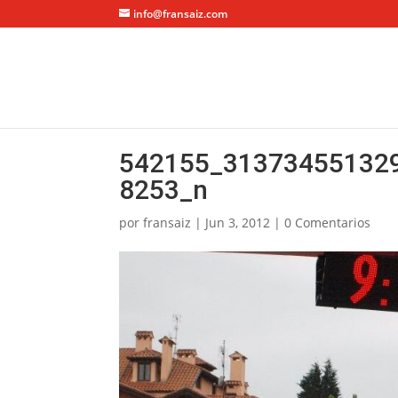
info@fransaiz.com
542155_31373455132
8253_n
por
fransaiz
|
Jun 3, 2012
|
0 Comentarios