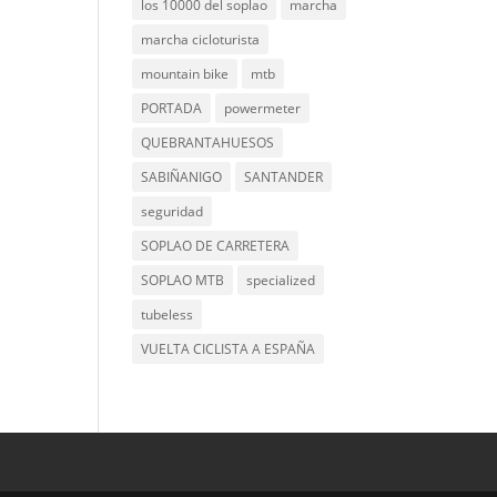
los 10000 del soplao
marcha
marcha cicloturista
mountain bike
mtb
PORTADA
powermeter
QUEBRANTAHUESOS
SABIÑANIGO
SANTANDER
seguridad
SOPLAO DE CARRETERA
SOPLAO MTB
specialized
tubeless
VUELTA CICLISTA A ESPAÑA