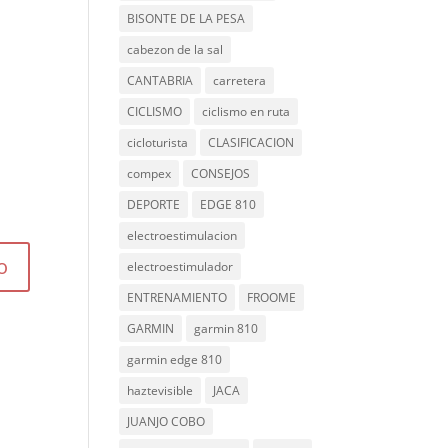
BISONTE DE LA PESA
cabezon de la sal
CANTABRIA
carretera
CICLISMO
ciclismo en ruta
cicloturista
CLASIFICACION
compex
CONSEJOS
DEPORTE
EDGE 810
electroestimulacion
electroestimulador
ENTRENAMIENTO
FROOME
GARMIN
garmin 810
garmin edge 810
haztevisible
JACA
JUANJO COBO