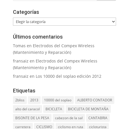
Categorías
Categorías
Últimos comentarios
Tomas
en
Electrodos del Compex Wireless
(Mantenimiento y Reparación)
fransaiz
en
Electrodos del Compex Wireless
(Mantenimiento y Reparación)
fransaiz
en
Los 10000 del soplao edición 2012
Etiquetas
2bliss
2013
10000 del soplao
ALBERTO CONTADOR
alto del caracol
BICICLETA
BICICLETA DE MONTAÑA
BISONTE DE LA PESA
cabezon de la sal
CANTABRIA
carretera
CICLISMO
ciclismo en ruta
cicloturista