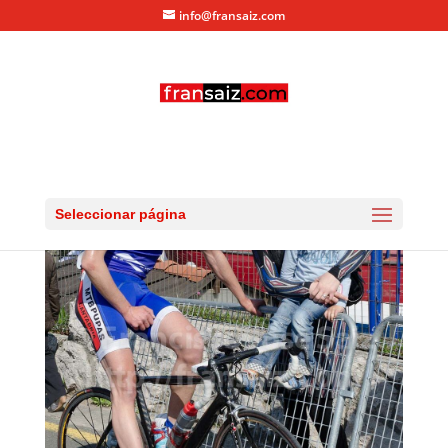
info@fransaiz.com
_DSC4433
por
fransaiz
|
Mar 25, 2012
|
0 Comentarios
Seleccionar página