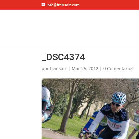
info@fransaiz.com
_DSC4374
por
fransaiz
|
Mar 25, 2012
|
0 Comentarios