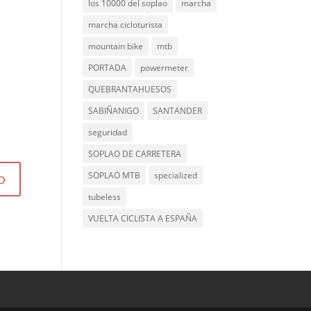
los 10000 del soplao
marcha
marcha cicloturista
mountain bike
mtb
PORTADA
powermeter
QUEBRANTAHUESOS
SABIÑANIGO
SANTANDER
seguridad
SOPLAO DE CARRETERA
SOPLAO MTB
specialized
tubeless
VUELTA CICLISTA A ESPAÑA