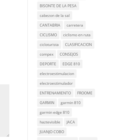
BISONTE DE LA PESA
cabezon de la sal
CANTABRIA
carretera
CICLISMO
ciclismo en ruta
cicloturista
CLASIFICACION
compex
CONSEJOS
DEPORTE
EDGE 810
electroestimulacion
electroestimulador
ENTRENAMIENTO
FROOME
GARMIN
garmin 810
garmin edge 810
haztevisible
JACA
JUANJO COBO