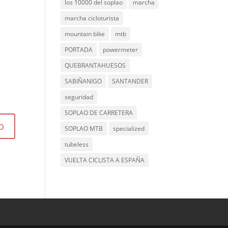
los 10000 del soplao
marcha
marcha cicloturista
mountain bike
mtb
PORTADA
powermeter
QUEBRANTAHUESOS
SABIÑANIGO
SANTANDER
seguridad
SOPLAO DE CARRETERA
SOPLAO MTB
specialized
tubeless
VUELTA CICLISTA A ESPAÑA