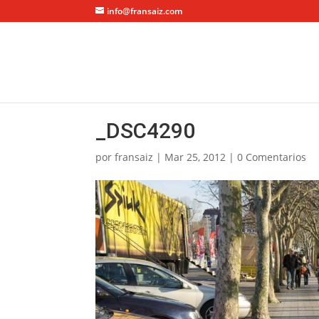
info@fransaiz.com
_DSC4290
por
fransaiz
|
Mar 25, 2012
|
0 Comentarios