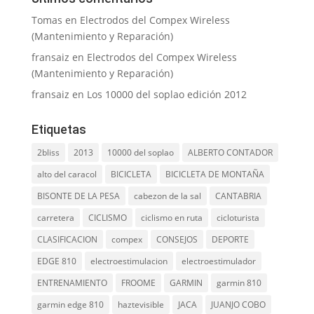
Tomas
en
Electrodos del Compex Wireless
(Mantenimiento y Reparación)
fransaiz
en
Electrodos del Compex Wireless
(Mantenimiento y Reparación)
fransaiz
en
Los 10000 del soplao edición 2012
Etiquetas
2bliss
2013
10000 del soplao
ALBERTO CONTADOR
alto del caracol
BICICLETA
BICICLETA DE MONTAÑA
BISONTE DE LA PESA
cabezon de la sal
CANTABRIA
carretera
CICLISMO
ciclismo en ruta
cicloturista
CLASIFICACION
compex
CONSEJOS
DEPORTE
EDGE 810
electroestimulacion
electroestimulador
ENTRENAMIENTO
FROOME
GARMIN
garmin 810
garmin edge 810
haztevisible
JACA
JUANJO COBO