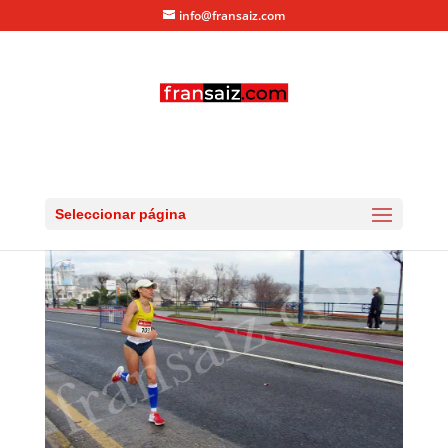
info@fransaiz.com
IMG_0075
por
fransaiz
|
Mar 4, 2012
|
0 Comentarios
Seleccionar página