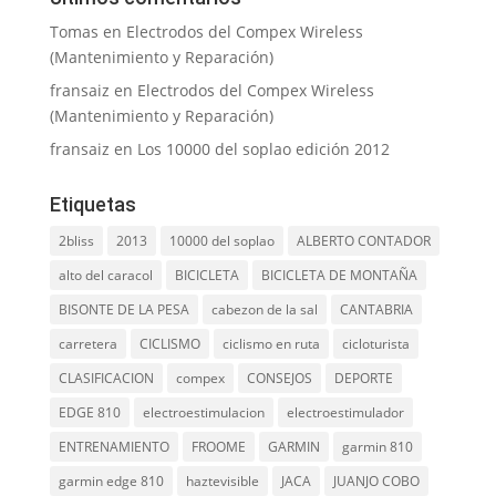
Tomas
en
Electrodos del Compex Wireless
(Mantenimiento y Reparación)
fransaiz
en
Electrodos del Compex Wireless
(Mantenimiento y Reparación)
fransaiz
en
Los 10000 del soplao edición 2012
Etiquetas
2bliss
2013
10000 del soplao
ALBERTO CONTADOR
alto del caracol
BICICLETA
BICICLETA DE MONTAÑA
BISONTE DE LA PESA
cabezon de la sal
CANTABRIA
carretera
CICLISMO
ciclismo en ruta
cicloturista
CLASIFICACION
compex
CONSEJOS
DEPORTE
EDGE 810
electroestimulacion
electroestimulador
ENTRENAMIENTO
FROOME
GARMIN
garmin 810
garmin edge 810
haztevisible
JACA
JUANJO COBO