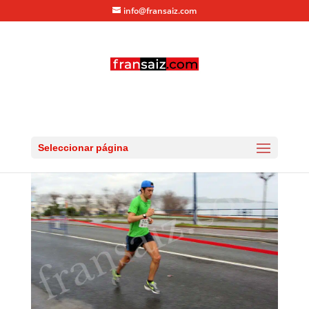
info@fransaiz.com
IMG_0065
por
fransaiz
|
Mar 4, 2012
|
0 Comentarios
Seleccionar página