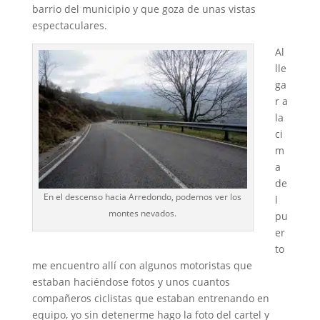
barrio del municipio y que goza de unas vistas
espectaculares.
Al
lle
ga
r a
la
ci
m
a
de
En el descenso hacia Arredondo, podemos ver los
l
montes nevados.
pu
er
to
me encuentro allí con algunos motoristas que
estaban haciéndose fotos y unos cuantos
compañeros ciclistas que estaban entrenando en
equipo, yo sin detenerme hago la foto del cartel y