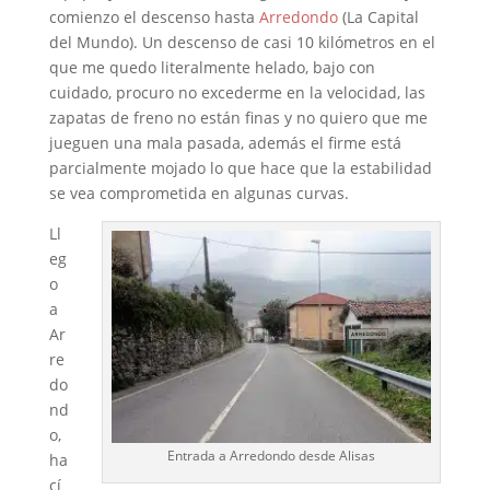
comienzo el descenso hasta
Arredondo
(La Capital
del Mundo). Un descenso de casi 10 kilómetros en el
que me quedo literalmente helado, bajo con
cuidado, procuro no excederme en la velocidad, las
zapatas de freno no están finas y no quiero que me
jueguen una mala pasada, además el firme está
parcialmente mojado lo que hace que la estabilidad
se vea comprometida en algunas curvas.
Ll
eg
o
a
Ar
re
do
nd
o,
Entrada a Arredondo desde Alisas
ha
cí