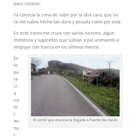
para coronar.
Ya conocía la cima de subir por la otra cara, que no
se me había hecho tan dura y pesada como por esta.
En este tramo me cruce con varios turismo, algun
motorista y lugareños que subían a pie animando a
empujar con fuerza en los últimos metros.
Es
to
pa
re
cí
a
no
te
r
El cartel que anuncia la llegada a Fuente las Varas
mi
na
r