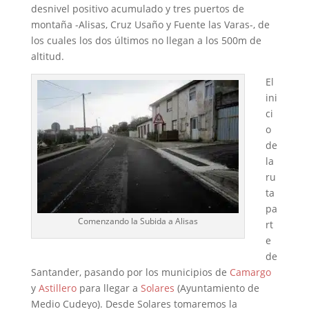
desnivel positivo acumulado y tres puertos de
montaña -Alisas, Cruz Usaño y Fuente las Varas-, de
los cuales los dos últimos no llegan a los 500m de
altitud.
El
ini
ci
o
de
la
ru
ta
pa
Comenzando la Subida a Alisas
rt
e
de
Santander, pasando por los municipios de
Camargo
y
Astillero
para llegar a
Solares
(Ayuntamiento de
Medio Cudeyo). Desde Solares tomaremos la