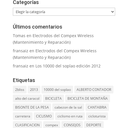
Categorías
Categorías
Últimos comentarios
Tomas
en
Electrodos del Compex Wireless
(Mantenimiento y Reparación)
fransaiz
en
Electrodos del Compex Wireless
(Mantenimiento y Reparación)
fransaiz
en
Los 10000 del soplao edición 2012
Etiquetas
2bliss
2013
10000 del soplao
ALBERTO CONTADOR
alto del caracol
BICICLETA
BICICLETA DE MONTAÑA
BISONTE DE LA PESA
cabezon de la sal
CANTABRIA
carretera
CICLISMO
ciclismo en ruta
cicloturista
CLASIFICACION
compex
CONSEJOS
DEPORTE