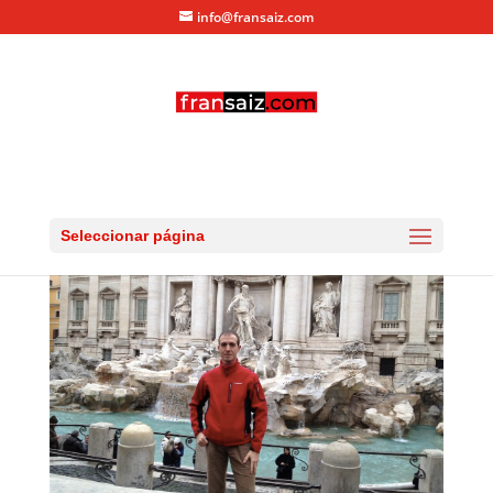
info@fransaiz.com
Fontana de Trevi
por
fransaiz
|
Ene 21, 2012
|
0 Comentarios
Seleccionar página