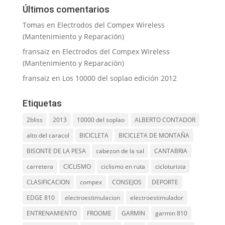
Últimos comentarios
Tomas
en
Electrodos del Compex Wireless
(Mantenimiento y Reparación)
fransaiz
en
Electrodos del Compex Wireless
(Mantenimiento y Reparación)
fransaiz
en
Los 10000 del soplao edición 2012
Etiquetas
2bliss
2013
10000 del soplao
ALBERTO CONTADOR
alto del caracol
BICICLETA
BICICLETA DE MONTAÑA
BISONTE DE LA PESA
cabezon de la sal
CANTABRIA
carretera
CICLISMO
ciclismo en ruta
cicloturista
CLASIFICACION
compex
CONSEJOS
DEPORTE
EDGE 810
electroestimulacion
electroestimulador
ENTRENAMIENTO
FROOME
GARMIN
garmin 810