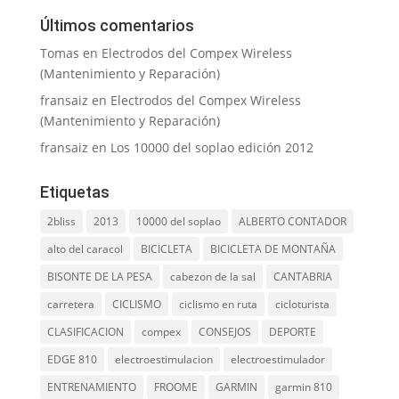
Últimos comentarios
Tomas
en
Electrodos del Compex Wireless
(Mantenimiento y Reparación)
fransaiz
en
Electrodos del Compex Wireless
(Mantenimiento y Reparación)
fransaiz
en
Los 10000 del soplao edición 2012
Etiquetas
2bliss
2013
10000 del soplao
ALBERTO CONTADOR
alto del caracol
BICICLETA
BICICLETA DE MONTAÑA
BISONTE DE LA PESA
cabezon de la sal
CANTABRIA
carretera
CICLISMO
ciclismo en ruta
cicloturista
CLASIFICACION
compex
CONSEJOS
DEPORTE
EDGE 810
electroestimulacion
electroestimulador
ENTRENAMIENTO
FROOME
GARMIN
garmin 810