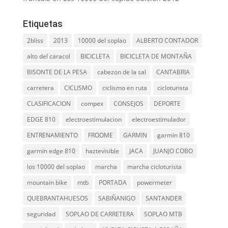
Etiquetas
2bliss
2013
10000 del soplao
ALBERTO CONTADOR
alto del caracol
BICICLETA
BICICLETA DE MONTAÑA
BISONTE DE LA PESA
cabezon de la sal
CANTABRIA
carretera
CICLISMO
ciclismo en ruta
cicloturista
CLASIFICACION
compex
CONSEJOS
DEPORTE
EDGE 810
electroestimulacion
electroestimulador
ENTRENAMIENTO
FROOME
GARMIN
garmin 810
garmin edge 810
haztevisible
JACA
JUANJO COBO
los 10000 del soplao
marcha
marcha cicloturista
mountain bike
mtb
PORTADA
powermeter
QUEBRANTAHUESOS
SABIÑANIGO
SANTANDER
seguridad
SOPLAO DE CARRETERA
SOPLAO MTB