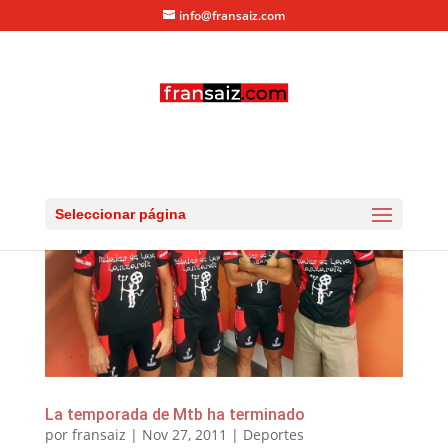
info@fransaiz.com
Seleccionar página
La temporada de Mtb ha terminado
por
fransaiz
|
Nov 27, 2011
|
Deportes