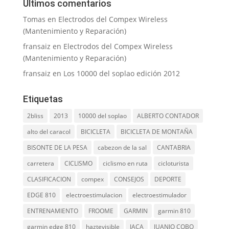
Últimos comentarios
Tomas
en
Electrodos del Compex Wireless
(Mantenimiento y Reparación)
fransaiz
en
Electrodos del Compex Wireless
(Mantenimiento y Reparación)
fransaiz
en
Los 10000 del soplao edición 2012
Etiquetas
2bliss
2013
10000 del soplao
ALBERTO CONTADOR
alto del caracol
BICICLETA
BICICLETA DE MONTAÑA
BISONTE DE LA PESA
cabezon de la sal
CANTABRIA
carretera
CICLISMO
ciclismo en ruta
cicloturista
CLASIFICACION
compex
CONSEJOS
DEPORTE
EDGE 810
electroestimulacion
electroestimulador
ENTRENAMIENTO
FROOME
GARMIN
garmin 810
garmin edge 810
haztevisible
JACA
JUANJO COBO