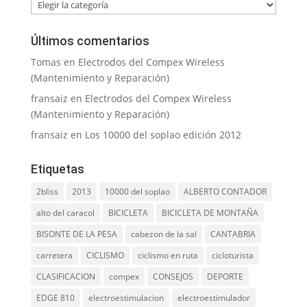
Categorías
Últimos comentarios
Tomas
en
Electrodos del Compex Wireless
(Mantenimiento y Reparación)
fransaiz
en
Electrodos del Compex Wireless
(Mantenimiento y Reparación)
fransaiz
en
Los 10000 del soplao edición 2012
Etiquetas
2bliss
2013
10000 del soplao
ALBERTO CONTADOR
alto del caracol
BICICLETA
BICICLETA DE MONTAÑA
BISONTE DE LA PESA
cabezon de la sal
CANTABRIA
carretera
CICLISMO
ciclismo en ruta
cicloturista
CLASIFICACION
compex
CONSEJOS
DEPORTE
EDGE 810
electroestimulacion
electroestimulador