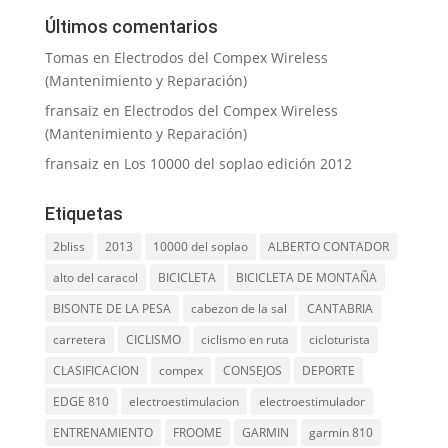
Últimos comentarios
Tomas
en
Electrodos del Compex Wireless
(Mantenimiento y Reparación)
fransaiz
en
Electrodos del Compex Wireless
(Mantenimiento y Reparación)
fransaiz
en
Los 10000 del soplao edición 2012
Etiquetas
2bliss
2013
10000 del soplao
ALBERTO CONTADOR
alto del caracol
BICICLETA
BICICLETA DE MONTAÑA
BISONTE DE LA PESA
cabezon de la sal
CANTABRIA
carretera
CICLISMO
ciclismo en ruta
cicloturista
CLASIFICACION
compex
CONSEJOS
DEPORTE
EDGE 810
electroestimulacion
electroestimulador
ENTRENAMIENTO
FROOME
GARMIN
garmin 810