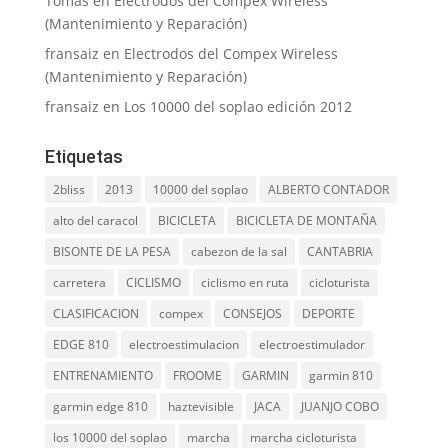
Tomas
en
Electrodos del Compex Wireless
(Mantenimiento y Reparación)
fransaiz
en
Electrodos del Compex Wireless
(Mantenimiento y Reparación)
fransaiz
en
Los 10000 del soplao edición 2012
Etiquetas
2bliss
2013
10000 del soplao
ALBERTO CONTADOR
alto del caracol
BICICLETA
BICICLETA DE MONTAÑA
BISONTE DE LA PESA
cabezon de la sal
CANTABRIA
carretera
CICLISMO
ciclismo en ruta
cicloturista
CLASIFICACION
compex
CONSEJOS
DEPORTE
EDGE 810
electroestimulacion
electroestimulador
ENTRENAMIENTO
FROOME
GARMIN
garmin 810
garmin edge 810
haztevisible
JACA
JUANJO COBO
los 10000 del soplao
marcha
marcha cicloturista