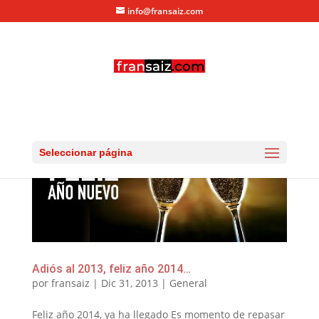
info@fransaiz.com
Seleccionar página
Adiós al 2013, feliz año 2014…
por
fransaiz
|
Dic 31, 2013
|
General
Feliz año 2014, ya ha llegado Es momento de repasar