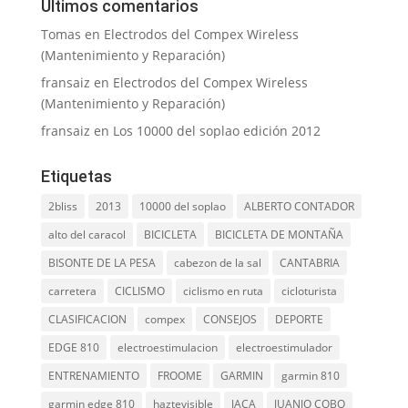
Últimos comentarios
Tomas
en
Electrodos del Compex Wireless
(Mantenimiento y Reparación)
fransaiz
en
Electrodos del Compex Wireless
(Mantenimiento y Reparación)
fransaiz
en
Los 10000 del soplao edición 2012
Etiquetas
2bliss
2013
10000 del soplao
ALBERTO CONTADOR
alto del caracol
BICICLETA
BICICLETA DE MONTAÑA
BISONTE DE LA PESA
cabezon de la sal
CANTABRIA
carretera
CICLISMO
ciclismo en ruta
cicloturista
CLASIFICACION
compex
CONSEJOS
DEPORTE
EDGE 810
electroestimulacion
electroestimulador
ENTRENAMIENTO
FROOME
GARMIN
garmin 810
garmin edge 810
haztevisible
JACA
JUANJO COBO