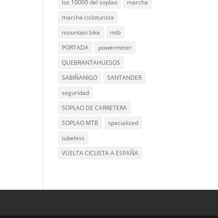
los 10000 del soplao
marcha
marcha cicloturista
mountain bike
mtb
PORTADA
powermeter
QUEBRANTAHUESOS
SABIÑANIGO
SANTANDER
seguridad
SOPLAO DE CARRETERA
SOPLAO MTB
specialized
tubeless
VUELTA CICLISTA A ESPAÑA