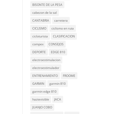
BISONTE DE LA PESA
cabezon de la sal
CANTABRIA
carretera
CICLISMO
ciclismo en ruta
cicloturista
CLASIFICACION
compex
CONSEJOS
DEPORTE
EDGE 810
electroestimulacion
electroestimulador
ENTRENAMIENTO
FROOME
GARMIN
garmin 810
garmin edge 810
haztevisible
JACA
JUANJO COBO