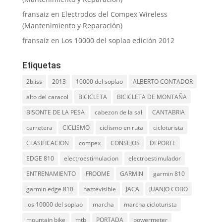
fransaiz
en
Electrodos del Compex Wireless
(Mantenimiento y Reparación)
fransaiz
en
Los 10000 del soplao edición 2012
Etiquetas
2bliss
2013
10000 del soplao
ALBERTO CONTADOR
alto del caracol
BICICLETA
BICICLETA DE MONTAÑA
BISONTE DE LA PESA
cabezon de la sal
CANTABRIA
carretera
CICLISMO
ciclismo en ruta
cicloturista
CLASIFICACION
compex
CONSEJOS
DEPORTE
EDGE 810
electroestimulacion
electroestimulador
ENTRENAMIENTO
FROOME
GARMIN
garmin 810
garmin edge 810
haztevisible
JACA
JUANJO COBO
los 10000 del soplao
marcha
marcha cicloturista
mountain bike
mtb
PORTADA
powermeter