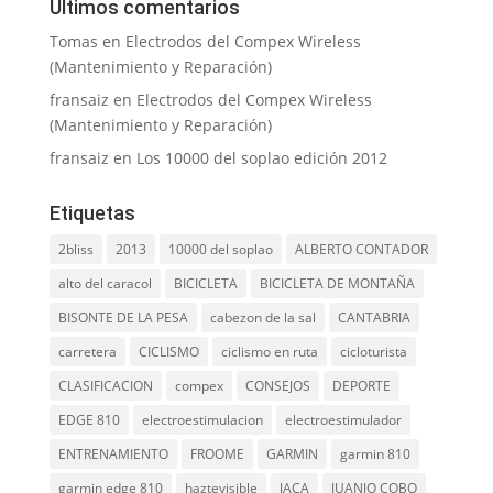
Últimos comentarios
Tomas
en
Electrodos del Compex Wireless
(Mantenimiento y Reparación)
fransaiz
en
Electrodos del Compex Wireless
(Mantenimiento y Reparación)
fransaiz
en
Los 10000 del soplao edición 2012
Etiquetas
2bliss
2013
10000 del soplao
ALBERTO CONTADOR
alto del caracol
BICICLETA
BICICLETA DE MONTAÑA
BISONTE DE LA PESA
cabezon de la sal
CANTABRIA
carretera
CICLISMO
ciclismo en ruta
cicloturista
CLASIFICACION
compex
CONSEJOS
DEPORTE
EDGE 810
electroestimulacion
electroestimulador
ENTRENAMIENTO
FROOME
GARMIN
garmin 810
garmin edge 810
haztevisible
JACA
JUANJO COBO