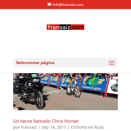
info@fransaiz.com
Seleccionar página
Un heroe llamado Chris Horner
por
fransaiz
|
Sep 14, 2013
|
Ciclismo en Ruta
,