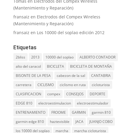
Tomas
en
Electrodos del Compex Wireless
(Mantenimiento y Reparación)
fransaiz
en
Electrodos del Compex Wireless
(Mantenimiento y Reparación)
fransaiz
en
Los 10000 del soplao edición 2012
Etiquetas
2bliss
2013
10000 del soplao
ALBERTO CONTADOR
alto del caracol
BICICLETA
BICICLETA DE MONTAÑA
BISONTE DE LA PESA
cabezon de la sal
CANTABRIA
carretera
CICLISMO
ciclismo en ruta
cicloturista
CLASIFICACION
compex
CONSEJOS
DEPORTE
EDGE 810
electroestimulacion
electroestimulador
ENTRENAMIENTO
FROOME
GARMIN
garmin 810
garmin edge 810
haztevisible
JACA
JUANJO COBO
los 10000 del soplao
marcha
marcha cicloturista