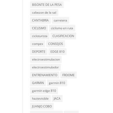
BISONTE DE LA PESA
cabezon de la sal
CANTABRIA
carretera
CICLISMO
ciclismo en ruta
cicloturista
CLASIFICACION
compex
CONSEJOS
DEPORTE
EDGE 810
electroestimulacion
electroestimulador
ENTRENAMIENTO
FROOME
GARMIN
garmin 810
garmin edge 810
haztevisible
JACA
JUANJO COBO