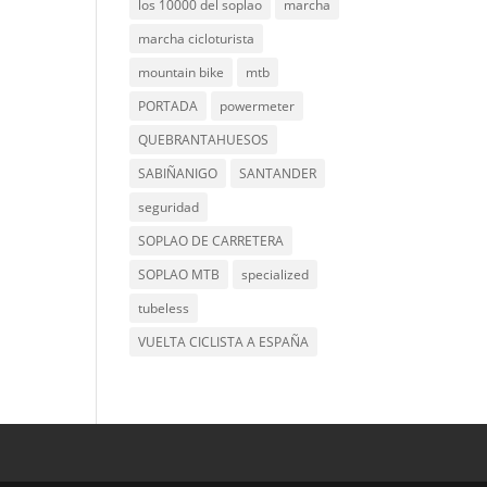
los 10000 del soplao
marcha
marcha cicloturista
mountain bike
mtb
PORTADA
powermeter
QUEBRANTAHUESOS
SABIÑANIGO
SANTANDER
seguridad
SOPLAO DE CARRETERA
SOPLAO MTB
specialized
tubeless
VUELTA CICLISTA A ESPAÑA