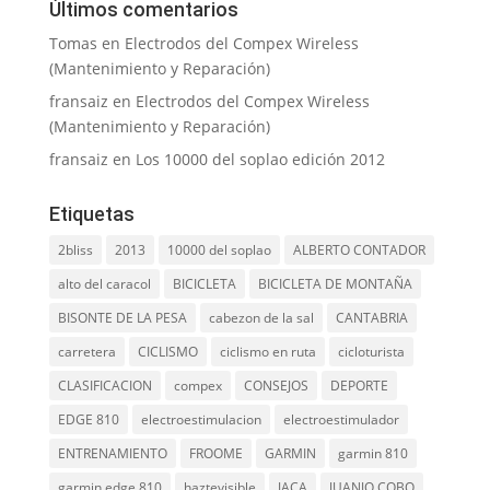
Últimos comentarios
Tomas
en
Electrodos del Compex Wireless
(Mantenimiento y Reparación)
fransaiz
en
Electrodos del Compex Wireless
(Mantenimiento y Reparación)
fransaiz
en
Los 10000 del soplao edición 2012
Etiquetas
2bliss
2013
10000 del soplao
ALBERTO CONTADOR
alto del caracol
BICICLETA
BICICLETA DE MONTAÑA
BISONTE DE LA PESA
cabezon de la sal
CANTABRIA
carretera
CICLISMO
ciclismo en ruta
cicloturista
CLASIFICACION
compex
CONSEJOS
DEPORTE
EDGE 810
electroestimulacion
electroestimulador
ENTRENAMIENTO
FROOME
GARMIN
garmin 810
garmin edge 810
haztevisible
JACA
JUANJO COBO