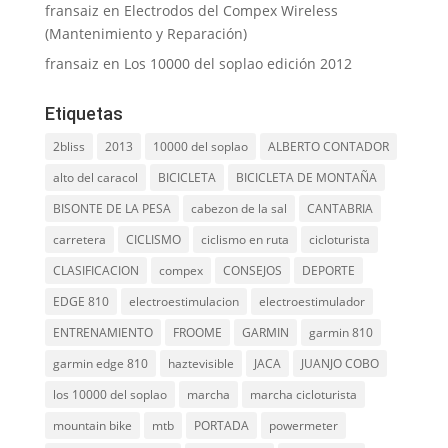
fransaiz
en
Electrodos del Compex Wireless
(Mantenimiento y Reparación)
fransaiz
en
Los 10000 del soplao edición 2012
Etiquetas
2bliss
2013
10000 del soplao
ALBERTO CONTADOR
alto del caracol
BICICLETA
BICICLETA DE MONTAÑA
BISONTE DE LA PESA
cabezon de la sal
CANTABRIA
carretera
CICLISMO
ciclismo en ruta
cicloturista
CLASIFICACION
compex
CONSEJOS
DEPORTE
EDGE 810
electroestimulacion
electroestimulador
ENTRENAMIENTO
FROOME
GARMIN
garmin 810
garmin edge 810
haztevisible
JACA
JUANJO COBO
los 10000 del soplao
marcha
marcha cicloturista
mountain bike
mtb
PORTADA
powermeter