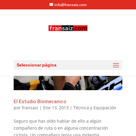
info@fransaiz.com
Seleccionar página
El Estudio Biomecanico
por
fransaiz
|
Ene 13, 2013
|
Técnica y Equipación
Seguro que has oído hablar de ello a algún
compañero de ruta o en alguna concentración
ciclista. Un compañero tenía una molestia,