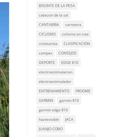
BISONTE DE LA PESA
cabezon de la sal
CANTABRIA
carretera
CICLISMO
ciclismo en ruta
cicloturista
CLASIFICACION
compex
CONSEJOS
DEPORTE
EDGE 810
electroestimulacion
electroestimulador
ENTRENAMIENTO
FROOME
GARMIN
garmin 810
garmin edge 810
haztevisible
JACA
JUANJO COBO