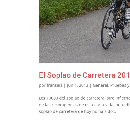
El Soplao de Carretera 20
por
fransaiz
|
Jun 1, 2013
|
General
,
Pruebas 
Los 10000 del soplao de carretera, otro infier
de las recompensas de esta corta vida, pero d
soplao de carretera de hoy no ha sido...