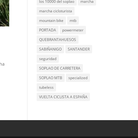
los 10000 del soplao
marcha
marcha cicloturista
mountain bike
mtb
PORTADA
powermeter
QUEBRANTAHUESOS
SABIÑANIGO
SANTANDER
seguridad
cha
SOPLAO DE CARRETERA
SOPLAO MTB
specialized
tubeless
VUELTA CICLISTA A ESPAÑA