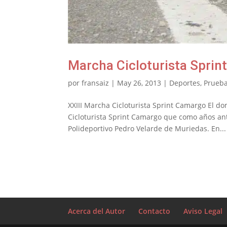
Marcha Cicloturista Spri
por
fransaiz
|
May 26, 2013
|
Deportes
,
Prueba
XXIII Marcha Cicloturista Sprint Camargo El d
Cicloturista Sprint Camargo que como años ant
Polideportivo Pedro Velarde de Muriedas. En...
Acerca del Autor
Contacto
Aviso Legal