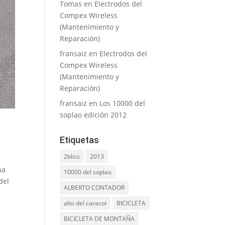
Tomas
en
Electrodos del
Compex Wireless
(Mantenimiento y
Reparación)
fransaiz
en
Electrodos del
Compex Wireless
(Mantenimiento y
Reparación)
fransaiz
en
Los 10000 del
soplao edición 2012
Etiquetas
2bliss
2013
na
10000 del soplao
del
ALBERTO CONTADOR
alto del caracol
BICICLETA
BICICLETA DE MONTAÑA