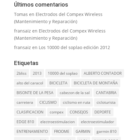
Últimos comentarios
Tomas
en
Electrodos del Compex Wireless
(Mantenimiento y Reparación)
fransaiz
en
Electrodos del Compex Wireless
(Mantenimiento y Reparación)
fransaiz
en
Los 10000 del soplao edición 2012
Etiquetas
2bliss
2013
10000 del soplao
ALBERTO CONTADOR
alto del caracol
BICICLETA
BICICLETA DE MONTAÑA
BISONTE DE LA PESA
cabezon de la sal
CANTABRIA
carretera
CICLISMO
ciclismo en ruta
cicloturista
CLASIFICACION
compex
CONSEJOS
DEPORTE
EDGE 810
electroestimulacion
electroestimulador
ENTRENAMIENTO
FROOME
GARMIN
garmin 810