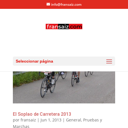
info@fransaiz.com
Seleccionar página
El Soplao de Carretera 2013
por
fransaiz
|
Jun 1, 2013
|
General
,
Pruebas y
Marchas