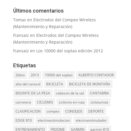
Últimos comentarios
Tomas
en
Electrodos del Compex Wireless
(Mantenimiento y Reparación)
fransaiz
en
Electrodos del Compex Wireless
(Mantenimiento y Reparación)
fransaiz
en
Los 10000 del soplao edición 2012
Etiquetas
2bliss
2013
10000 del soplao
ALBERTO CONTADOR
alto del caracol
BICICLETA
BICICLETA DE MONTAÑA
BISONTE DE LA PESA
cabezon de la sal
CANTABRIA
carretera
CICLISMO
ciclismo en ruta
cicloturista
CLASIFICACION
compex
CONSEJOS
DEPORTE
EDGE 810
electroestimulacion
electroestimulador
ENTRENAMIENTO
FROOME
GARMIN
garmin 810